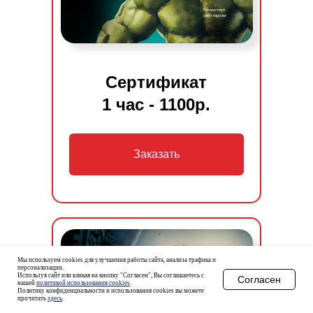
Сертификат
1 час - 1100р.
Заказать
Мы используем cookies для улучшения работы сайта, анализа трафика и
персонализации.
Используя сайт или кликая на кнопку "Согласен", Вы соглашаетесь с
Согласен
нашей
политикой использования cookies
.
Политику конфиденциальности и использования cookies вы можете
прочитать
здесь
.