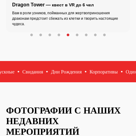
wer
—
OceanCraft
— 
квест в VR до 6 чел
Рассчитать стоимость
ников, пойманных для жертвоприношения
В одиночку или с
стоит сбежать из клетки и творить настоящие
собственный горо
открытом океане.
е и командные игры
Выпускные
Свидания
Дни Рожде
ФОТОГРАФИИ С НАШИХ
НЕДАВНИХ
МЕРОПРИЯТИЙ